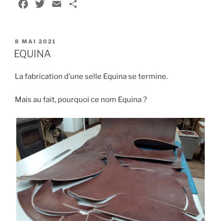
F
T
E
P
a
w
m
a
c
i
a
r
PUBLIÉ
e
t
i
t
8 MAI 2021
LE
EQUINA
b
t
l
a
o
e
g
La fabrication d’une selle Equina se termine.
o
r
e
k
r
Mais au fait, pourquoi ce nom Equina ?