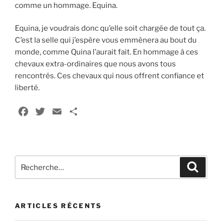
comme un hommage. Equina.
Equina, je voudrais donc qu’elle soit chargée de tout ça.
C’est la selle qui j’espère vous emmènera au bout du
monde, comme Quina l’aurait fait. En hommage à ces
chevaux extra-ordinaires que nous avons tous
rencontrés. Ces chevaux qui nous offrent confiance et
liberté.
F
T
E
P
a
w
m
a
c
i
a
r
e
t
i
t
Recherche
b
t
l
a
Recher
pour
o
e
g
:
o
r
e
k
r
ARTICLES RÉCENTS