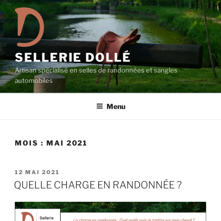
Aller
au
contenu
principal
SELLERIE DOLLÉ
Artisan spécialisé en selles de randonnées et sangles
automobiles
Menu
MOIS :
MAI 2021
PUBLIÉ
12 MAI 2021
LE
QUELLE CHARGE EN RANDONNÉE ?