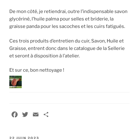
De mon côté, je retiendrai, outre l’indispensable savon
glycériné, l’huile palma pour selles et briderie, la
graisse panda pour les sacoches et les cuirs fatigués.
Ces trois produits d’entretien du cuir, Savon, Huile et
Graisse, entrent donc dans le catalogue de la Sellerie
et seront à disposition à l’atelier.
Et sur ce, bon nettoyage !
F
T
E
P
a
w
m
a
c
i
a
r
PUBLIÉ
e
t
i
t
22 JUIN 2023