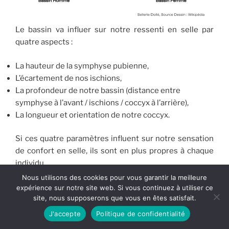
Le bassin va influer sur notre ressenti en selle par
quatre aspects :
La hauteur de la symphyse pubienne,
L’écartement de nos ischions,
La profondeur de notre bassin (distance entre
symphyse à l’avant / ischions / coccyx à l’arrière),
La longueur et orientation de notre coccyx.
Si ces quatre paramètres influent sur notre sensation
de confort en selle, ils sont en plus propres à chaque
individu.
Nous utilisons des cookies pour vous garantir la meilleure
D’une part, il existe des différences spécifiques sur les
expérience sur notre site web. Si vous continuez à utiliser ce
site, nous supposerons que vous en êtes satisfait.
bassins homme – femme (cf. schéma ci-dessous), mais
de plus il y a des différences notoires de forme et taille
J'accepte
Politique de confidentialité
de bassin au sein même de chaque sexe.