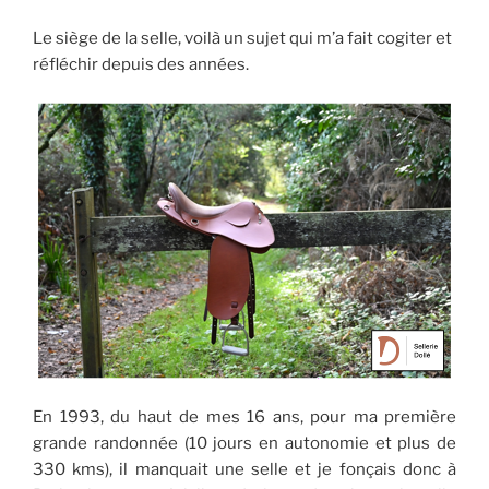
o
e
g
Le siège de la selle, voilà un sujet qui m’a fait cogiter et
o
r
e
réfléchir depuis des années.
k
r
En 1993, du haut de mes 16 ans, pour ma première
grande randonnée (10 jours en autonomie et plus de
330 kms), il manquait une selle et je fonçais donc à