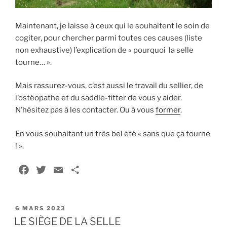
Maintenant, je laisse à ceux qui le souhaitent le soin de
cogiter, pour chercher parmi toutes ces causes (liste
non exhaustive) l’explication de « pourquoi la selle
tourne… ».
Mais rassurez-vous, c’est aussi le travail du sellier, de
l’ostéopathe et du saddle-fitter de vous y aider.
N’hésitez pas à les contacter. Ou à vous
former
.
En vous souhaitant un très bel été « sans que ça tourne
! ».
F
T
E
P
a
w
m
a
c
i
a
r
PUBLIÉ
e
t
i
t
6 MARS 2023
LE
LE SIÈGE DE LA SELLE
b
t
l
a