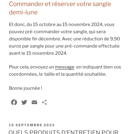
Commander et réserver votre sangle
demi-lune
Et donc, du 15 octobre au 15 novembre 2024, vous
pouvez pré-commander votre sangle, qui sera
disponible fin décembre. Avec une réduction de 9,90
euros par sangle pour une pré-commande effectuée
avant le 15 novembre 2024.
Pour cela, envoyez un
message
en indiquant bien vos
coordonnées, la taille et la quantité souhaitée.
Bonne journée !
F
T
E
P
a
w
m
a
c
i
a
r
PUBLIÉ
e
t
i
t
15 SEPTEMBRE 2023
LE
QUELS PRODUITS D’ENTRETIEN POUR
b
t
l
a