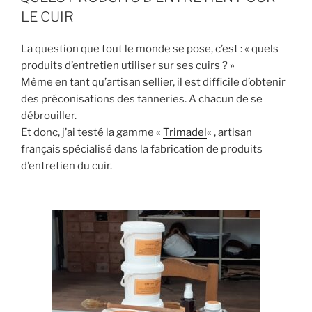
LE CUIR
o
e
g
o
r
e
La question que tout le monde se pose, c’est : « quels
k
r
produits d’entretien utiliser sur ses cuirs ? »
Même en tant qu’artisan sellier, il est difficile d’obtenir
des préconisations des tanneries. A chacun de se
débrouiller.
Et donc, j’ai testé la gamme «
Trimadel
« , artisan
français spécialisé dans la fabrication de produits
d’entretien du cuir.