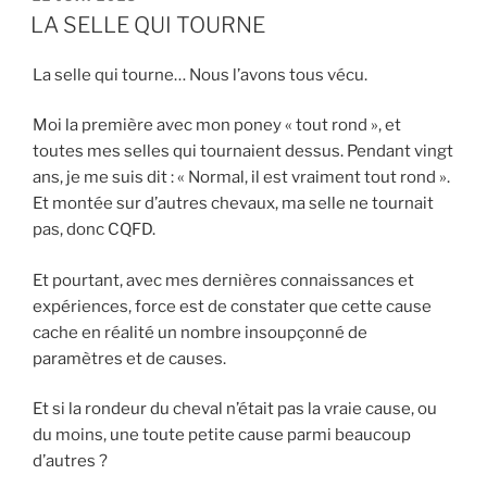
LE
LA SELLE QUI TOURNE
b
t
l
a
o
e
g
La selle qui tourne… Nous l’avons tous vécu.
o
r
e
k
r
Moi la première avec mon poney « tout rond », et
toutes mes selles qui tournaient dessus. Pendant vingt
ans, je me suis dit : « Normal, il est vraiment tout rond ».
Et montée sur d’autres chevaux, ma selle ne tournait
pas, donc CQFD.
Et pourtant, avec mes dernières connaissances et
expériences, force est de constater que cette cause
cache en réalité un nombre insoupçonné de
paramètres et de causes.
Et si la rondeur du cheval n’était pas la vraie cause, ou
du moins, une toute petite cause parmi beaucoup
d’autres ?