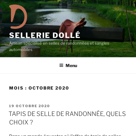
Aller
au
contenu
principal
SELLERIE DOLLÉ
Artisan spécialisé en selles de randonnées et sangles
automobiles
Menu
MOIS :
OCTOBRE 2020
PUBLIÉ
19 OCTOBRE 2020
LE
TAPIS DE SELLE DE RANDONNÉE, QUELS
CHOIX ?