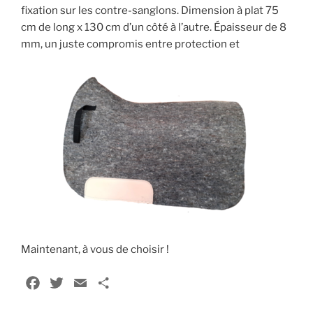
fixation sur les contre-sanglons. Dimension à plat 75
cm de long x 130 cm d’un côté à l’autre. Épaisseur de 8
mm, un juste compromis entre protection et
Maintenant, à vous de choisir !
F
T
E
P
a
w
m
a