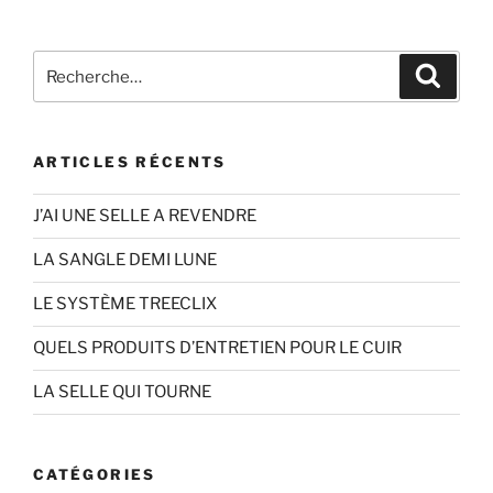
c
i
a
r
e
t
i
t
Recherche
b
t
l
a
Recher
pour
o
e
g
:
o
r
e
k
r
ARTICLES RÉCENTS
J’AI UNE SELLE A REVENDRE
LA SANGLE DEMI LUNE
LE SYSTÈME TREECLIX
QUELS PRODUITS D’ENTRETIEN POUR LE CUIR
LA SELLE QUI TOURNE
CATÉGORIES